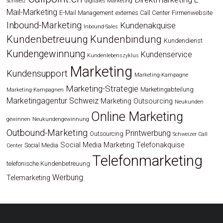
Schweiz
digitales Marketing
Mail-Marketing
E-Mail Management
externes Call Center
Firmenwebsite
Inbound-Marketing
Kundenakquise
Inbound-Sales
Kundenbetreuung
Kundenbindung
Kundendienst
Kundengewinnung
Kundenservice
Kundenlebenszyklus
Marketing
Kundensupport
Marketing-Kampagne
Marketing-Strategie
Marketingabteilung
Marketing-Kampagnen
Marketingagentur Schweiz
Marketing Outsourcing
Neukunden
Online Marketing
gewinnen
Neukundengewinnung
Outbound-Marketing
Printwerbung
Outsourcing
Schweizer Call
Social Media Marketing
Telefonakquise
Social Media
Center
Telefonmarketing
telefonische Kundenbetreuung
Werbung
Telemarketing