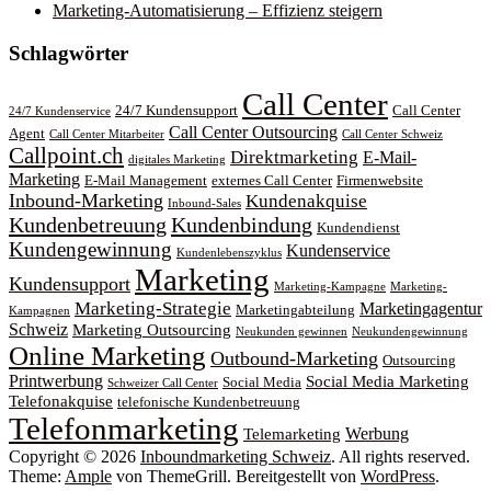
Marketing-Automatisierung – Effizienz steigern
Schlagwörter
Call Center
24/7 Kundensupport
Call Center
24/7 Kundenservice
Call Center Outsourcing
Agent
Call Center Mitarbeiter
Call Center Schweiz
Callpoint.ch
Direktmarketing
E-Mail-
digitales Marketing
Marketing
E-Mail Management
externes Call Center
Firmenwebsite
Inbound-Marketing
Kundenakquise
Inbound-Sales
Kundenbetreuung
Kundenbindung
Kundendienst
Kundengewinnung
Kundenservice
Kundenlebenszyklus
Marketing
Kundensupport
Marketing-Kampagne
Marketing-
Marketing-Strategie
Marketingagentur
Marketingabteilung
Kampagnen
Schweiz
Marketing Outsourcing
Neukunden gewinnen
Neukundengewinnung
Online Marketing
Outbound-Marketing
Outsourcing
Printwerbung
Social Media Marketing
Social Media
Schweizer Call Center
Telefonakquise
telefonische Kundenbetreuung
Telefonmarketing
Werbung
Telemarketing
Copyright © 2026
Inboundmarketing Schweiz
. All rights reserved.
Theme:
Ample
von ThemeGrill. Bereitgestellt von
WordPress
.