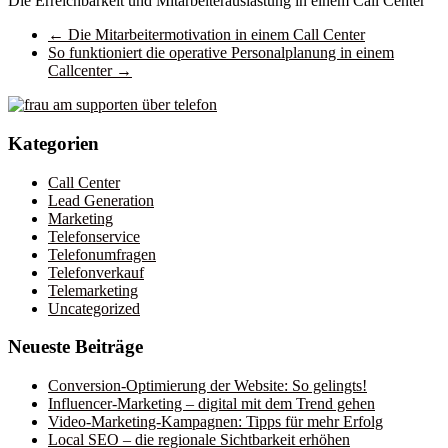
Die Erreichbarkeit und Mitarbeiterauslastung in einem Call Center
←
Die Mitarbeitermotivation in einem Call Center
So funktioniert die operative Personalplanung in einem
Callcenter
→
Kategorien
Call Center
Lead Generation
Marketing
Telefonservice
Telefonumfragen
Telefonverkauf
Telemarketing
Uncategorized
Neueste Beiträge
Conversion-Optimierung der Website: So gelingts!
Influencer-Marketing – digital mit dem Trend gehen
Video-Marketing-Kampagnen: Tipps für mehr Erfolg
Local SEO – die regionale Sichtbarkeit erhöhen