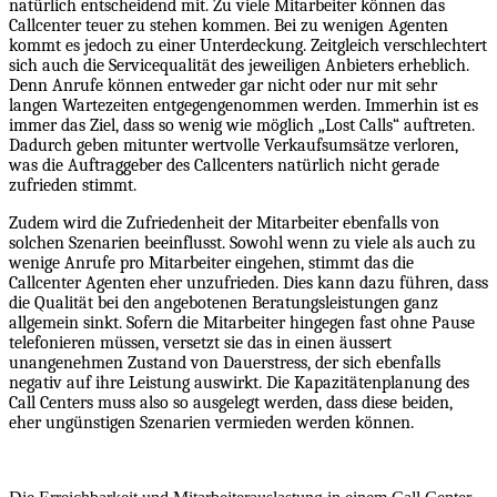
natürlich entscheidend mit. Zu viele Mitarbeiter können das
Callcenter teuer zu stehen kommen. Bei zu wenigen Agenten
kommt es jedoch zu einer Unterdeckung. Zeitgleich verschlechtert
sich auch die Servicequalität des jeweiligen Anbieters erheblich.
Denn Anrufe können entweder gar nicht oder nur mit sehr
langen Wartezeiten entgegengenommen werden. Immerhin ist es
immer das Ziel, dass so wenig wie möglich „Lost Calls“ auftreten.
Dadurch geben mitunter wertvolle Verkaufsumsätze verloren,
was die Auftraggeber des Callcenters natürlich nicht gerade
zufrieden stimmt.
Zudem wird die Zufriedenheit der Mitarbeiter ebenfalls von
solchen Szenarien beeinflusst. Sowohl wenn zu viele als auch zu
wenige Anrufe pro Mitarbeiter eingehen, stimmt das die
Callcenter Agenten eher unzufrieden. Dies kann dazu führen, dass
die Qualität bei den angebotenen Beratungsleistungen ganz
allgemein sinkt. Sofern die Mitarbeiter hingegen fast ohne Pause
telefonieren müssen, versetzt sie das in einen äussert
unangenehmen Zustand von Dauerstress, der sich ebenfalls
negativ auf ihre Leistung auswirkt. Die Kapazitätenplanung des
Call Centers muss also so ausgelegt werden, dass diese beiden,
eher ungünstigen Szenarien vermieden werden können.