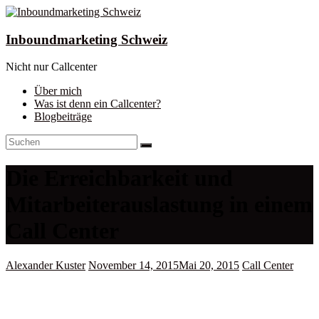
Skip
to
content
Inboundmarketing Schweiz
Nicht nur Callcenter
Über mich
Was ist denn ein Callcenter?
Blogbeiträge
Die Erreichbarkeit und
Mitarbeiterauslastung in einem
Call Center
Alexander Kuster
November 14, 2015
Mai 20, 2015
Call Center