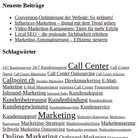
Neueste Beiträge
Conversion-Optimierung der Website: So gelingts!
Influencer-Marketing – digital mit dem Trend gehen
Video-Marketing-Kampagnen: Tipps für mehr Erfolg
Local SEO – die regionale Sichtbarkeit erhöhen
Marketing-Automatisierung – Effizienz steigern
Schlagwörter
Call Center
24/7 Kundensupport
Call Center
24/7 Kundenservice
Call Center Outsourcing
Agent
Call Center Mitarbeiter
Call Center Schweiz
Callpoint.ch
Direktmarketing
E-Mail-
digitales Marketing
Marketing
E-Mail Management
externes Call Center
Firmenwebsite
Inbound-Marketing
Kundenakquise
Inbound-Sales
Kundenbetreuung
Kundenbindung
Kundendienst
Kundengewinnung
Kundenservice
Kundenlebenszyklus
Marketing
Kundensupport
Marketing-Kampagne
Marketing-
Marketing-Strategie
Marketingagentur
Marketingabteilung
Kampagnen
Schweiz
Marketing Outsourcing
Neukunden gewinnen
Neukundengewinnung
Online Marketing
Outbound-Marketing
Outsourcing