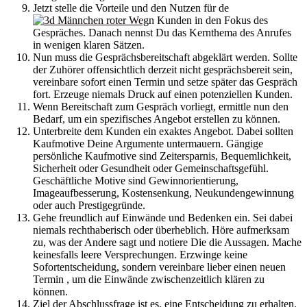
Jetzt stelle die Vorteile und den Nutzen für de
n Kunden in den Fokus des
Gespräches. Danach nennst Du das Kernthema des Anrufes
in wenigen klaren Sätzen.
Nun muss die Gesprächsbereitschaft abgeklärt werden. Sollte
der Zuhörer offensichtlich derzeit nicht gesprächsbereit sein,
vereinbare sofort einen Termin und setze später das Gespräch
fort. Erzeuge niemals Druck auf einen potenziellen Kunden.
Wenn Bereitschaft zum Gespräch vorliegt, ermittle nun den
Bedarf, um ein spezifisches Angebot erstellen zu können.
Unterbreite dem Kunden ein exaktes Angebot. Dabei sollten
Kaufmotive Deine Argumente untermauern. Gängige
persönliche Kaufmotive sind Zeitersparnis, Bequemlichkeit,
Sicherheit oder Gesundheit oder Gemeinschaftsgefühl.
Geschäftliche Motive sind Gewinnorientierung,
Imageaufbesserung, Kostensenkung, Neukundengewinnung
oder auch Prestigegründe.
Gehe freundlich auf Einwände und Bedenken ein. Sei dabei
niemals rechthaberisch oder überheblich. Höre aufmerksam
zu, was der Andere sagt und notiere Die die Aussagen. Mache
keinesfalls leere Versprechungen. Erzwinge keine
Sofortentscheidung, sondern vereinbare lieber einen neuen
Termin , um die Einwände zwischenzeitlich klären zu
können.
Ziel der Abschlussfrage ist es, eine Entscheidung zu erhalten.