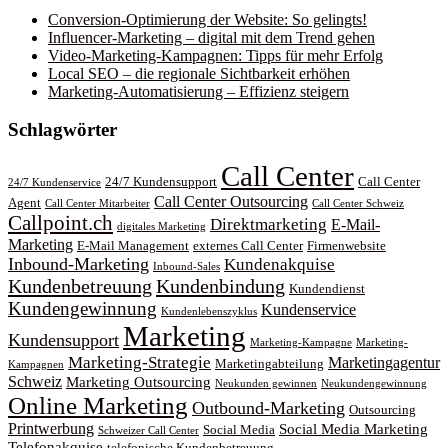
Conversion-Optimierung der Website: So gelingts!
Influencer-Marketing – digital mit dem Trend gehen
Video-Marketing-Kampagnen: Tipps für mehr Erfolg
Local SEO – die regionale Sichtbarkeit erhöhen
Marketing-Automatisierung – Effizienz steigern
Schlagwörter
Call Center
24/7 Kundensupport
Call Center
24/7 Kundenservice
Call Center Outsourcing
Agent
Call Center Mitarbeiter
Call Center Schweiz
Callpoint.ch
Direktmarketing
E-Mail-
digitales Marketing
Marketing
E-Mail Management
externes Call Center
Firmenwebsite
Inbound-Marketing
Kundenakquise
Inbound-Sales
Kundenbetreuung
Kundenbindung
Kundendienst
Kundengewinnung
Kundenservice
Kundenlebenszyklus
Marketing
Kundensupport
Marketing-Kampagne
Marketing-
Marketing-Strategie
Marketingagentur
Marketingabteilung
Kampagnen
Schweiz
Marketing Outsourcing
Neukunden gewinnen
Neukundengewinnung
Online Marketing
Outbound-Marketing
Outsourcing
Printwerbung
Social Media Marketing
Social Media
Schweizer Call Center
Telefonakquise