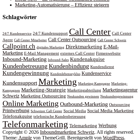
Marketing-Automatisierung – Effizienz steigern
Schlagwörter
Call Center
24/7 Kundensupport
Call Center
24/7 Kundenservice
Call Center Outsourcing
Agent
Call Center Mitarbeiter
Call Center Schweiz
Callpoint.ch
Direktmarketing
E-Mail-
digitales Marketing
Marketing
E-Mail Management
externes Call Center
Firmenwebsite
Inbound-Marketing
Kundenakquise
Inbound-Sales
Kundenbetreuung
Kundenbindung
Kundendienst
Kundengewinnung
Kundenservice
Kundenlebenszyklus
Marketing
Kundensupport
Marketing-Kampagne
Marketing-
Marketing-Strategie
Marketingagentur
Marketingabteilung
Kampagnen
Schweiz
Marketing Outsourcing
Neukunden gewinnen
Neukundengewinnung
Online Marketing
Outbound-Marketing
Outsourcing
Printwerbung
Social Media Marketing
Social Media
Schweizer Call Center
Telefonakquise
telefonische Kundenbetreuung
Telefonmarketing
Werbung
Telemarketing
Copyright © 2026
Inboundmarketing Schweiz
. All rights reserved.
Theme:
Ample
von ThemeGrill. Bereitgestellt von
WordPress
.