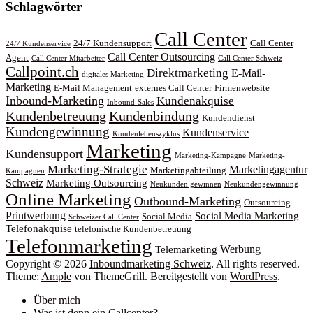
Schlagwörter
Call Center
24/7 Kundensupport
Call Center
24/7 Kundenservice
Call Center Outsourcing
Agent
Call Center Mitarbeiter
Call Center Schweiz
Callpoint.ch
Direktmarketing
E-Mail-
digitales Marketing
Marketing
E-Mail Management
externes Call Center
Firmenwebsite
Inbound-Marketing
Kundenakquise
Inbound-Sales
Kundenbetreuung
Kundenbindung
Kundendienst
Kundengewinnung
Kundenservice
Kundenlebenszyklus
Marketing
Kundensupport
Marketing-Kampagne
Marketing-
Marketing-Strategie
Marketingagentur
Marketingabteilung
Kampagnen
Schweiz
Marketing Outsourcing
Neukunden gewinnen
Neukundengewinnung
Online Marketing
Outbound-Marketing
Outsourcing
Printwerbung
Social Media Marketing
Social Media
Schweizer Call Center
Telefonakquise
telefonische Kundenbetreuung
Telefonmarketing
Werbung
Telemarketing
Copyright © 2026
Inboundmarketing Schweiz
. All rights reserved.
Theme:
Ample
von ThemeGrill. Bereitgestellt von
WordPress
.
Über mich
Was ist denn ein Callcenter?