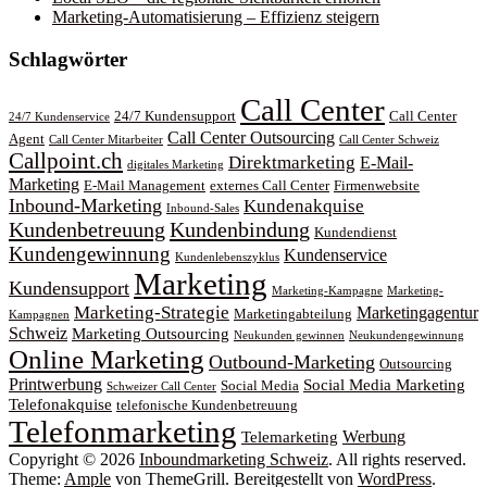
Marketing-Automatisierung – Effizienz steigern
Schlagwörter
Call Center
24/7 Kundensupport
Call Center
24/7 Kundenservice
Call Center Outsourcing
Agent
Call Center Mitarbeiter
Call Center Schweiz
Callpoint.ch
Direktmarketing
E-Mail-
digitales Marketing
Marketing
E-Mail Management
externes Call Center
Firmenwebsite
Inbound-Marketing
Kundenakquise
Inbound-Sales
Kundenbetreuung
Kundenbindung
Kundendienst
Kundengewinnung
Kundenservice
Kundenlebenszyklus
Marketing
Kundensupport
Marketing-Kampagne
Marketing-
Marketing-Strategie
Marketingagentur
Marketingabteilung
Kampagnen
Schweiz
Marketing Outsourcing
Neukunden gewinnen
Neukundengewinnung
Online Marketing
Outbound-Marketing
Outsourcing
Printwerbung
Social Media Marketing
Social Media
Schweizer Call Center
Telefonakquise
telefonische Kundenbetreuung
Telefonmarketing
Werbung
Telemarketing
Copyright © 2026
Inboundmarketing Schweiz
. All rights reserved.
Theme:
Ample
von ThemeGrill. Bereitgestellt von
WordPress
.