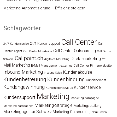
Marketing-Automatisierung – Effizienz steigern
Schlagwörter
Call Center
24/7 Kundensupport
Call
24/7 Kundenservice
Call Center Outsourcing
Center Agent
Call Center Mitarbeiter
Call Center
Callpoint.ch
Direktmarketing
E-
Schweiz
digitales Marketing
Mail-Marketing
E-Mail Management
externes Call Center
Firmenwebsite
Inbound-Marketing
Kundenakquise
Inbound-Sales
Kundenbetreuung
Kundenbindung
Kundendienst
Kundengewinnung
Kundenservice
Kundenlebenszyklus
Marketing
Kundensupport
Marketing-Kampagne
Marketing-Strategie
Marketingabteilung
Marketing-Kampagnen
Marketingagentur Schweiz
Marketing Outsourcing
Neukunden